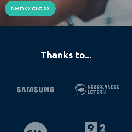
parkeergarage van de
Neem contact op
Maastoren.
Blijf op de hoogte
Thanks to...
Aanmelden
E-mailadres *