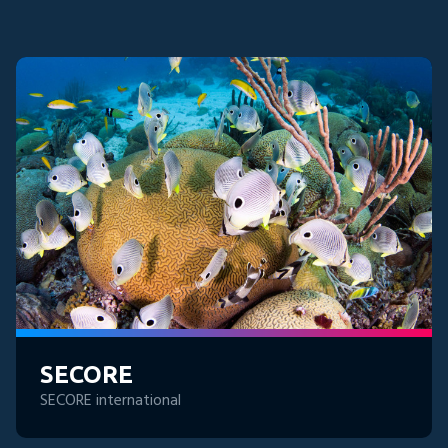
parkeergarage van de
Maastoren.
Blijf op de hoogte
Aanmelden
E-mailadres *
SECORE
SECORE international