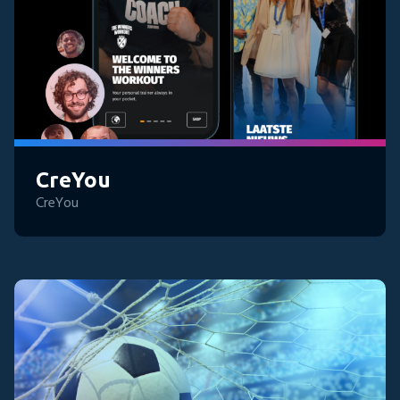
CreYou
CreYou